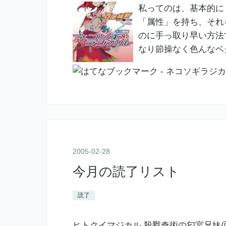
私ってのは、基本的に
「属性」を持ち、それ
のに手っ取り早い方法
なり節操なく色んなベ
2005
-
02
-
28
今月の読了リスト
読了
ヒトクイマジカル 殺戮奇術の匂宮兄妹/