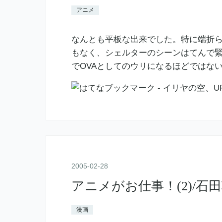
アニメ
なんとも平板な出来でした。特に端折
もなく、シェルターのシーンはてんで緊
でOVAとしてのウリになるほどではな
2005
-
02
-
28
アニメがお仕事！(2)/石
漫画