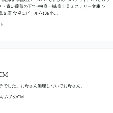
シック・青い薔薇の下で-/桜庭一樹/富士見ミステリー文庫 ソ
文庫 食卓にビールを(3)/小…
CM
めぐみというオチでした。お母さん無理しないでお母さん。