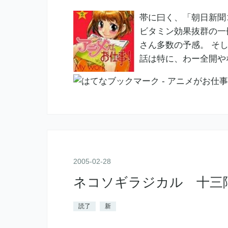
帯に曰く、「朝日新聞
ビタミン効果抜群の一
さん多数の予感。 そ
話は特に、わー全開や
2005
-
02
-
28
ネコソギラジカル 十三階
読了
新