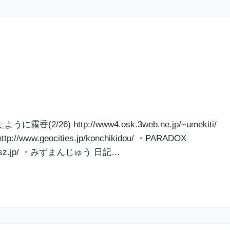
/26) http://www4.osk.3web.ne.jp/~umekiti/
ww.geocities.jp/konchikidou/ ・PARADOX
dox.axisz.jp/ ・みずまんじゅう 日記…