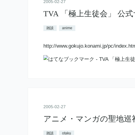
2005
-
02
-
27
TVA 「極上生徒会」 公
雑談
anime
http://www.gokujo.konami.jp/pc/index.
2005
-
02
-
27
アニメ・マンガの聖地巡
雑談
otaku